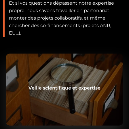
Et si vos questions dépassent notre expertise
propre, nous savons travailler en partenariat,
monter des projets collaboratifs, et même
chercher des co-financements (projets ANR,
EU…).
Veille scientifique et expertise
En savoir plus