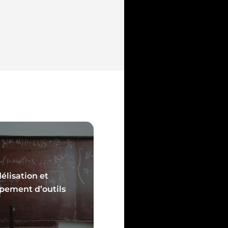
élisation et
 savoir plus
pement d’outils