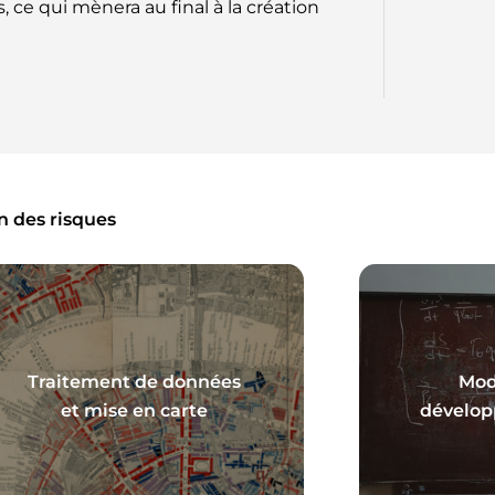
ce qui mènera au final à la création
n des risques
Traitement de données
Mod
En savoir plus
En
et mise en carte
dévelop