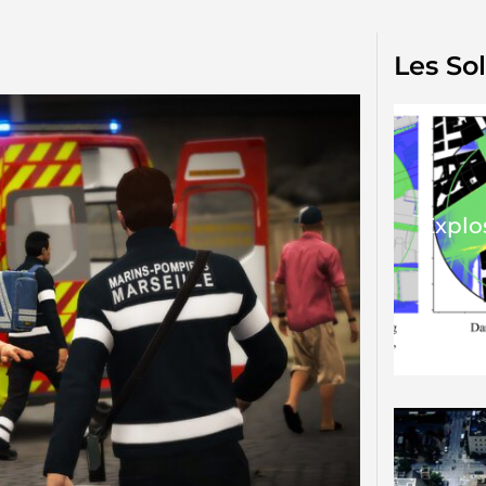
Les So
Explo