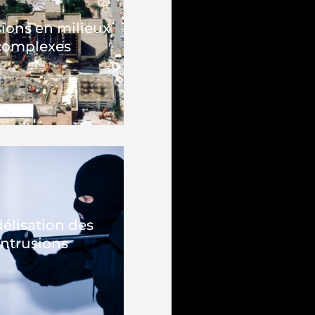
ions en milieux
complexes
élisation des
intrusions