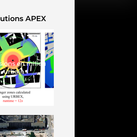
lutions APEX​
sions en milieu
urbain