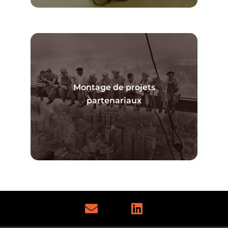
Montage de projets
En savoir plus
partenariaux
E
L
n
i
v
n