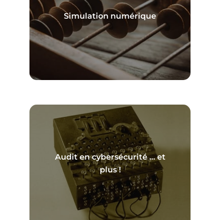
Simulation numérique
En savoir plus
Audit en cybersécurité … et
En savoir plus
plus !