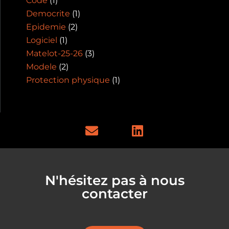
Code
(1)
Democrite
(1)
Epidemie
(2)
Logiciel
(1)
Matelot-25-26
(3)
Modele
(2)
Protection physique
(1)
E
L
n
i
v
n
e
k
l
e
N'hésitez pas à nous
o
d
contacter
p
i
e
n