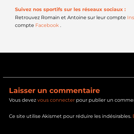
Suivez nos sportifs sur les réseaux sociaux :
Retrouvez Romain et Antoine sur leur compte
In
compte
Facebook
.
Précédent
PRÉC.
Une caisse ! Mais qu’est-ce ?
Laisser un commentaire
Vous devez
vous connecter
pour publier un commen
Ce site utilise Akismet pour réduire les indésirables.