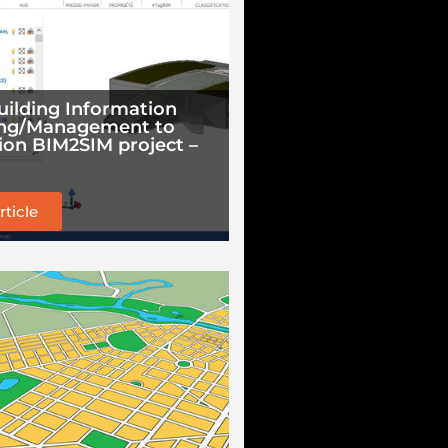
ilding Information
ing/Management to
ion BIM2SIM project –
article