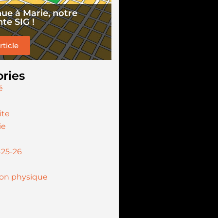
ue à Marie, notre
te SIG !
article
ries
é
ite
ie
-25-26
ion physique