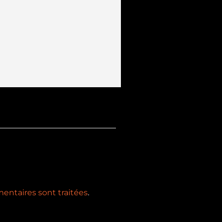
Suivant
SUIV.
Bienvenue à Marie, notre alternante SIG !
entaires sont traitées
.