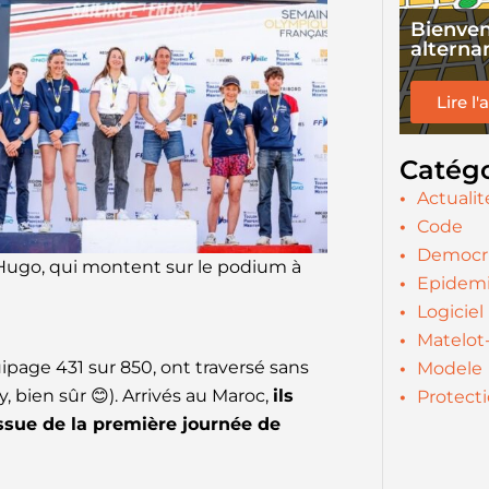
Bienven
alternan
Lire l'
Catégo
Actualit
Code
Democr
Hugo, qui montent sur le podium à
Epidem
Logiciel
Matelot
uipage 431 sur 850, ont traversé sans
Modele
, bien sûr 😊). Arrivés au Maroc,
ils
Protect
ssue de la première journée de